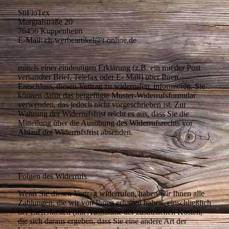
StiFloTex
Murgtalstraße 20
76456 Kuppenheim
E-Mail: ch-werbeartikel@t-online.de
mittels einer eindeutigen Erklärung (z.B. ein mit der Post
versandter Brief, Telefax oder E- Mail) über Ihren
Entschluss, diesen Vertrag zu widerrufen, informieren. Sie
können dafür das beigefügte Muster-Widerrufsformular
verwenden, das jedoch nicht vorgeschrieben ist. Zur
Wahrung der Widerrufsfrist reicht es aus, dass Sie die
Mitteilung über die Ausübung des Widerrufsrechts vor
Ablauf der Widerrufsfrist absenden.
Folgen des Widerrufs
Wenn Sie diesen Vertrag widerrufen, haben wir Ihnen alle
Zahlungen, die wir von Ihnen erhalten haben, einschließlich
der Lieferkosten (mit Ausnahme der zusätzlichen Kosten,
die sich daraus ergeben, dass Sie eine andere Art der