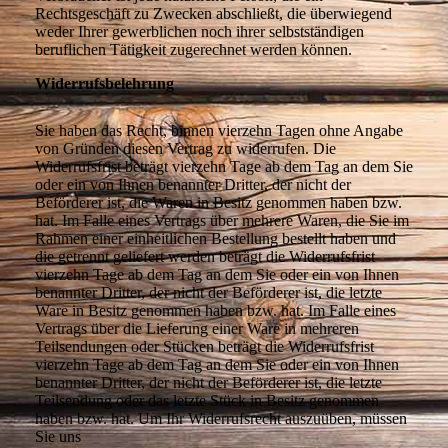
Rechtsgeschäft zu Zwecken abschließt, die überwiegend
weder Ihrer gewerblichen noch ihrer selbstständigen
beruflichen Tätigkeit zugerechnet werden können.
Widerrufsbelehrung
Sie haben das Recht, binnen vierzehn Tagen ohne Angabe
von Gründen diesen Vertrag zu widerrufen. Die
Widerrufsfrist beträgt vierzehn Tage ab dem Tag an dem Sie
oder ein von Ihnen benannter Dritter, der nicht der
Beförderer ist, die Waren in Besitz genommen haben bzw.
hat. Im Falle eines Vertrags über mehrere Waren, die Sie im
Rahmen einer einheitlichen Bestellung bestellt haben und
die getrennt geliefert werden beträgt die Widerrufsfrist
vierzehn Tage ab dem Tag an dem Sie oder ein von Ihnen
benannter Dritter, der nicht der Beförderer ist, die letzte
Ware in Besitz genommen haben bzw. hat. Im Falle eines
Vertrags über die Lieferung einer Ware in mehreren
Teilsendungen oder Stücken beträgt die Widerrufsfrist
vierzehn Tage ab dem Tag an dem Sie oder ein von Ihnen
benannter Dritter, der nicht der Beförderer ist, die letzte
Teilsendung oder das letzte Stück in Besitz genommen
haben bzw. hat. Um Ihr Widerrufsrecht auszuüben, müssen
Sie uns