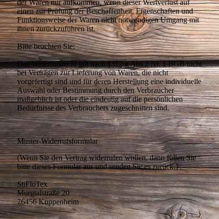
der Waren nur aufkommen, wenn dieser Wertverlust auf
einen zur Prüfung der Beschaffenheit, Eigenschaften und
Funktionsweise der Waren nicht notwendigen Umgang mit
ihnen zurückzuführen ist.
Bitte beachten Sie:
Das Widerrufsrecht gilt nach §312 g Abs.2 Nr. 1 BGB nicht
bei Verträgen zur Lieferung von Waren, die nicht
vorgefertigt sind und für deren Herstellung eine individuelle
Auswahl oder Bestimmung durch den Verbraucher
maßgeblich ist oder die eindeutig auf die persönlichen
Bedürfnisse des Verbrauchers zugeschnitten sind.
Muster-Widerrufsformular
(Wenn Sie den Vertrag widerrufen wollen, dann füllen Sie
bitte dieses Formular aus und senden Sie es zurück.)
StiFloTex
Murgtalstraße 20
76456 Kuppenheim