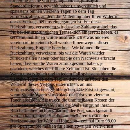
Lieferung als die von uns angebotene, günstigste
Standardlieferung gewählt haben), unverzüglich und
spätestens binnen vierzehn Tagen ab dem Tag
zurückzuzahlen, an dem die Mitteilung über Ihren Widerruf
dieses Vertrags bei uns eingegangen ist. Für diese
Rückzahlung verwenden wir dasselbe Zahlungsmittel, das
Sie bei der ursprünglichen Transaktion eingesetzt haben, es
sei denn, mit Ihnen wurde ausdrücklich etwas anderes
vereinbart; in keinem Fall werden Ihnen wegen dieser
Rückzahlung Entgelte berechnet. Wir können die
Rückzahlung verweigern, bis wir die Waren wieder
zurückerhalten haben oder bis Sie den Nachweis erbracht
haben, dass Sie die Waren zurückgesandt haben, je
nachdem, welches der frühere Zeitpunkt ist. Sie haben die
Waren unverzüglich und in jedem Fall spätestens binnen
vierzehn Tagen ab dem Tag, an dem Sie uns über den
Widerruf dieses Vertrags unterrichten, an uns
zurückzusenden oder zu übergeben. Die Frist ist gewahrt,
wenn Sie die Waren vor Ablauf der Frist von vierzehn
Tagen absenden. Sie tragen die unmittelbaren Kosten der
Rücksendung der Ware. Falls die Ware aufgrund ihrer
Beschaffenheit nicht regulär mit der Post zurückgesandt
werden kann, tragen Sie die unmittelbaren Kosten der
Rücksendung der Ware in Höhe von maximal Euro 98,00
pro Sperrgut. Sie müssen für einen etwaigen Wertverlust