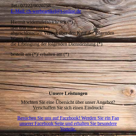
Tel.: 07222/9020758
E-Mail: ch-werbeartikel@t-online.de
Hiermit widerrufe(n) ich/ wir (*)
den von mir/ uns (*)
abgeschlossenen Vertrag über den Kauf der folgenden
Waren (*)/
die Erbringung der folgenden Dienstleistung (*)
bestellt am (*)/ erhalten am (*)
Unsere Leistungen
Möchten Sie eine Übersicht über unser Angebot?
Verschaffen Sie sich einen Eindruck!
Besuchen Sie uns auf Facebook! Werden Sie ein Fan
unserer Facebook Seite und erhalten Sie besondere
Vorteile.
Wir sind für Sie da! Vereinbaren Sie einen Termin !